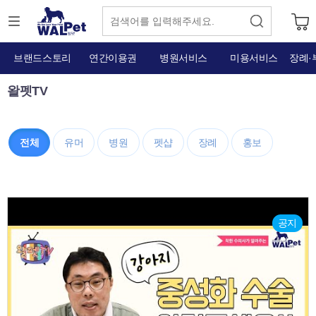
브랜드스토리
연간이용권
병원서비스
미용서비스
장례·
왈펫TV
전체
유머
병원
펫샵
장례
홍보
공지