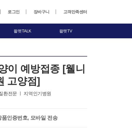
로그인
장바구니
고객만족센터
왈펫TALK
왈펫TV
양이 예방접종 [웰니
 고양점]
질환전문 ㅣ 지역인기병원
상품인증번호, 모바일 전송