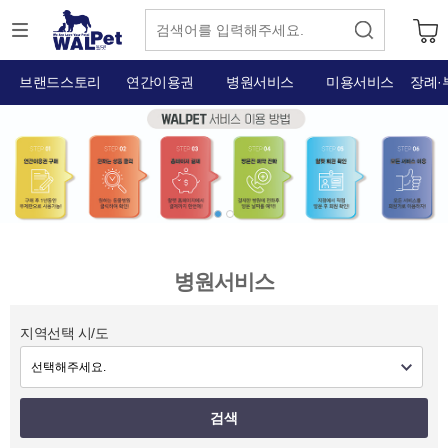
브랜드스토리
연간이용권
병원서비스
미용서비스
장례·
병원서비스
지역선택 시/도
검색